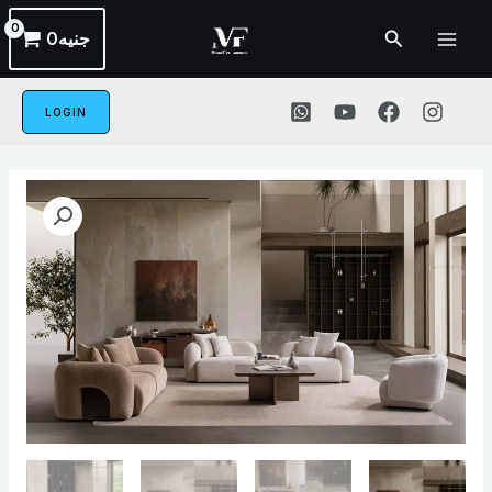
خطي
القائمة
البحث
جنيه
0
لى
الرئيسية
لمحتوى
LOGIN
كمية
sofa-
023