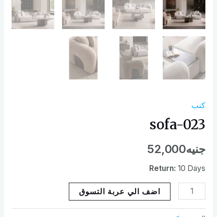
كنب
sofa-023
جنيه
52,000
Return:
10 Days
اضف الي عربة التسوق