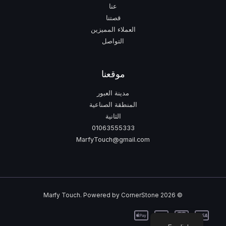
عنا
قصتنا
العملاء المميزين
التواصل
موقعنا
مدينة العبور
المنطقة الصناعية
الثانية
01063555333
MarfyTouch@gmail.com
© 2026 Marfy Touch. Powered by CornerStone