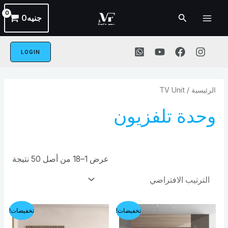
خطي
القائمة
البحث
جنيه
0
لى
الرئيسية
لمحتوى
LOGIN
الرئيسية
/ TV Unit
وحدة تلفزيون
عرض 1–18 من أصل 50 نتيجة
السعر
السعر
السعر
السعر
تخفيضات!
تخفيضات!
الأصلي
الحالي
الأصلي
الحالي
هو:
هو:
هو:
هو: