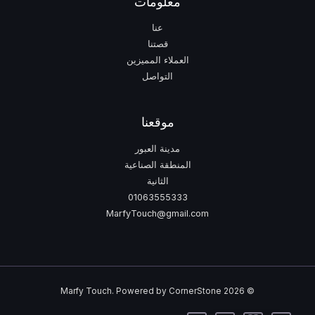
معلومات
عنا
قصتنا
العملاء المميزين
التواصل
موقعنا
مدينة العبور
المنطقة الصناعية
الثانية
01063555333
MarfyTouch@gmail.com
© 2026 Marfy Touch. Powered by CornerStone