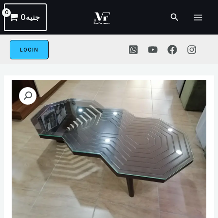
خطي
القائمة
البحث
جنيه
0
لى
الرئيسية
لمحتوى
LOGIN
كمية
sofa-
084